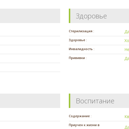
Здоровье
Стерилизация :
Д
Здоровье :
Х
Инвалидность :
Н
Прививки :
Д
Воспитание
Содержание :
К
Приучен к жизни в
Д