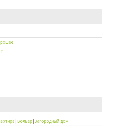
а
орошее
ет
а
вартира
|
Вольер
|
Загородный дом
а