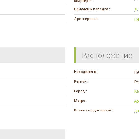
квартире :
Приучен к поводку :
Д
Дрессировка :
Н
Расположение
Находится в :
П
Регион :
Ро
Город :
М
Метро :
А
Возможна доставка? :
д