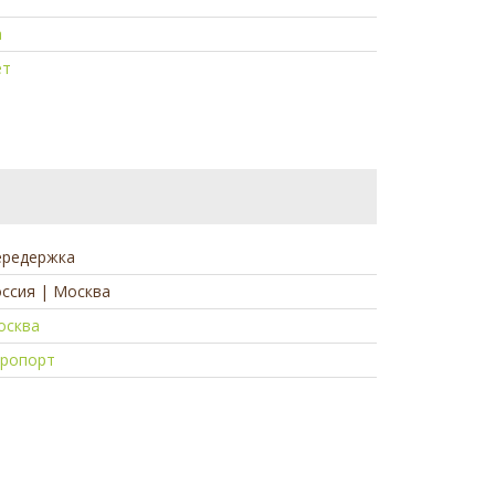
а
ет
ередержка
ссия | Москва
осква
эропорт
а