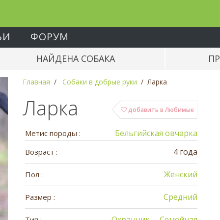
ЬИ
ФОРУМ
НАЙДЕНА СОБАКА
ПР
Главная
Собаки в добрые руки
Ларка
Ларка
добавить в Любимые
Бельгийская овчарка
Метис породы :
4 года
Возраст :
Женский
Пол :
Средний
Размер :
Охранник
Семейная
Тип :