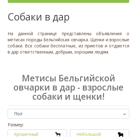
- неважно -
Палевый
Отношение к детям
- неважно -
Необычный окрас
Средний
Крупный
Да, частично
Рыжий
Доброжелательное
Отдаётся в
Тип
Собаки в дар
Нет
Приучен к поводку
Серый
Равнодушное
- не уточнено -
Семейная
Да
Черный
Может проявить агрессию
Охранник
Нет
На данной странице представлены объявления о
Дополнительные цвета
Охотничья
Отношение к кошкам
- неважно -
метисах породы Бельгийская овчарка. Щенки и взрослые
Черный
собаки. Все собаки бесплатные, из приютов и отдаются
Доброжелательное
Дрессировка
в дар ответственным, добрым, хорошим людям.
Белый
Равнодушное
Да
Серый
Может проявить агрессию
Нет
Коричневый
Отношение к собакам
- неважно -
Палевый
Метисы Бельгийской
Доброжелательное
Рыжий
овчарки в дар - взрослые
Равнодушное
собаки и щенки!
Вес (кг)
Может проявить агрессию
0
80
Пол
0
3
6
10
13
19
26
32
38
45
51
58
64
70
77
Размер:
Крошечный
Небольшой