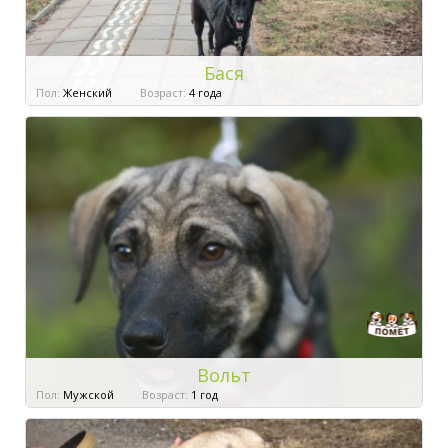
Бася
Пол:
Женский
Возраст:
4 года
Вольт
Пол:
Мужской
Возраст:
1 год