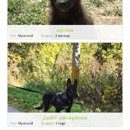
щенок
Пол:
Мужской
Возраст:
2 месяца
Дейл- овчаренок
Пол:
Мужской
Возраст:
3 года