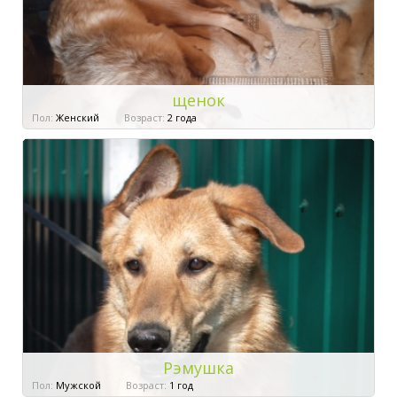
щенок
Пол:
Женский
Возраст:
2 года
Рэмушка
Пол:
Мужской
Возраст:
1 год