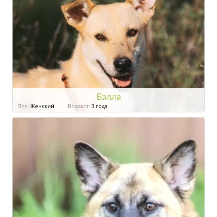
Бэлла
Пол:
Женский
Возраст:
3 года