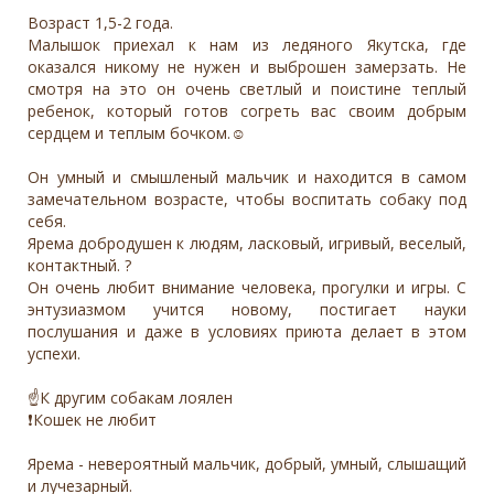
Возраст 1,5-2 года.
Малышок приехал к нам из ледяного Якутска, где
оказался никому не нужен и выброшен замерзать. Не
смотря на это он очень светлый и поистине теплый
ребенок, который готов согреть вас своим добрым
сердцем и теплым бочком.☺️
Он умный и смышленый мальчик и находится в самом
замечательном возрасте, чтобы воспитать собаку под
себя.
Ярема добродушен к людям, ласковый, игривый, веселый,
контактный. ?
Он очень любит внимание человека, прогулки и игры. С
энтузиазмом учится новому, постигает науки
послушания и даже в условиях приюта делает в этом
успехи.
☝️К другим собакам лоялен
❗️Кошек не любит
Ярема - невероятный мальчик, добрый, умный, слышащий
и лучезарный.