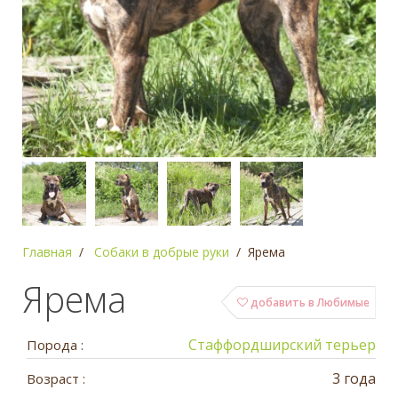
Главная
Собаки в добрые руки
Ярема
Ярема
добавить в Любимые
Стаффордширский терьер
Порода :
3 года
Возраст :