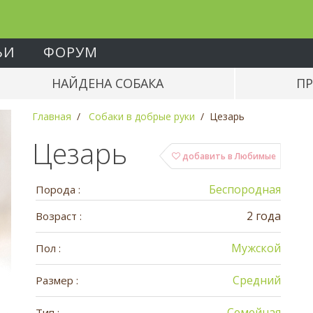
ЬИ
ФОРУМ
НАЙДЕНА СОБАКА
ПР
Главная
Собаки в добрые руки
Цезарь
Цезарь
добавить в Любимые
Беспородная
Порода :
2 года
Возраст :
Мужской
Пол :
Средний
Размер :
Семейная
Тип :