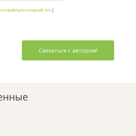
озовый/шоколадный нос
|
Связаться с автором!
енные