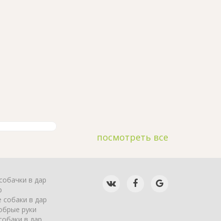
посмотреть все
собачки в дар
р
 собаки в дар
обрые руки
собаки в дар