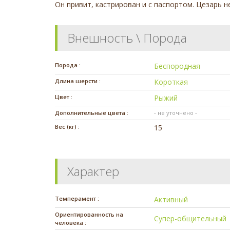
Он привит, кастрирован и с паспортом. Цезарь н
Внешность \ Порода
Порода :
Беспородная
Длина шерсти :
Короткая
Цвет :
Рыжий
Дополнительные цвета :
- не уточнено -
Вес (кг) :
15
Характер
Темперамент :
Активный
Ориентированность на
Супер-общительный
человека :