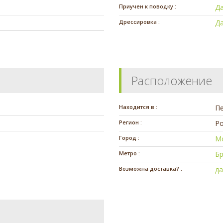
Приучен к поводку :
Д
Дрессировка :
Д
Расположение
Находится в :
П
Регион :
Ро
Город :
М
Метро :
Б
Возможна доставка? :
д