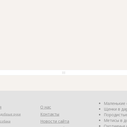
Маленькие 
я
О нас
Щенки в да
Контакты
 добрые руки
Породистые
Метисы в д
Новости сайта
собака
Охотничьи 