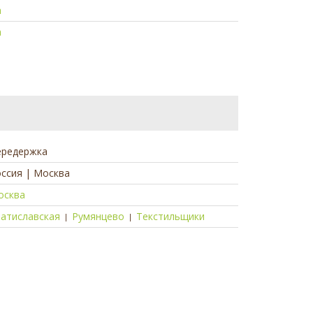
а
а
ередержка
ссия | Москва
осква
ратиславская
Румянцево
Текстильщики
|
|
а