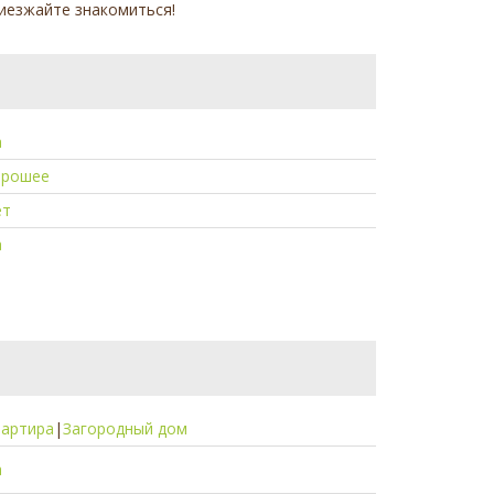
риезжайте знакомиться!
а
орошее
ет
а
вартира
|
Загородный дом
а