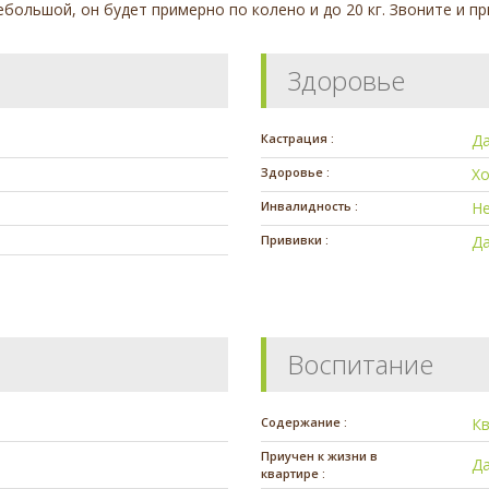
ебольшой, он будет примерно по колено и до 20 кг. Звоните и п
Здоровье
Кастрация :
Д
Здоровье :
Х
Инвалидность :
Н
Прививки :
Д
Воспитание
Содержание :
К
Приучен к жизни в
Д
квартире :