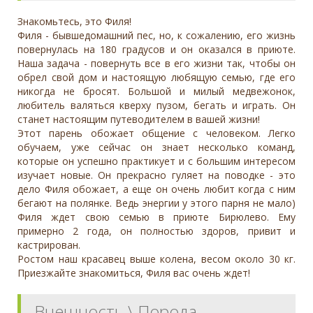
Знакомьтесь, это Филя!
Филя - бывшедомашний пес, но, к сожалению, его жизнь
повернулась на 180 градусов и он оказался в приюте.
Наша задача - повернуть все в его жизни так, чтобы он
обрел свой дом и настоящую любящую семью, где его
никогда не бросят. Большой и милый медвежонок,
любитель валяться кверху пузом, бегать и играть. Он
станет настоящим путеводителем в вашей жизни!
Этот парень обожает общение с человеком. Легко
обучаем, уже сейчас он знает несколько команд,
которые он успешно практикует и с большим интересом
изучает новые. Он прекрасно гуляет на поводке - это
дело Филя обожает, а еще он очень любит когда с ним
бегают на полянке. Ведь энергии у этого парня не мало)
Филя ждет свою семью в приюте Бирюлево. Ему
примерно 2 года, он полностью здоров, привит и
кастрирован.
Ростом наш красавец выше колена, весом около 30 кг.
Приезжайте знакомиться, Филя вас очень ждет!
Внешность \ Порода