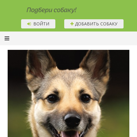
Подбери собаку!
ВОЙТИ
ДОБАВИТЬ СОБАКУ