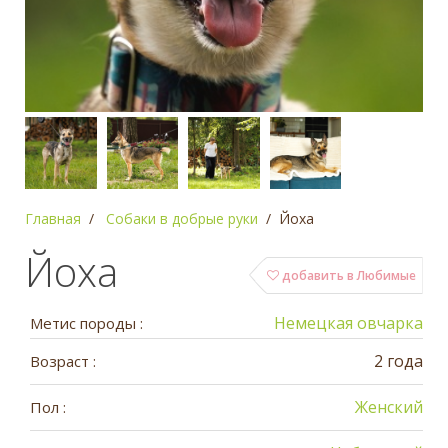
Главная
Собаки в добрые руки
Йоха
Йоха
добавить в Любимые
Немецкая овчарка
Метис породы :
2 года
Возраст :
Женский
Пол :