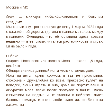
Москва и МО
Йоха — молодая собакой-компаньон с большим
сердцем♥️
Мы спасли эту трогательную девочку 1 марта 2024 года
с оживлённой дороги, где она в панике металась между
машинами. Очевидно, что её оставили здесь совсем
недавно — в её глазах читалась растерянность и страх.
Ей не было и года.
О Йохе
Скарлет Йоханссон или просто Йоха — около 1,5 года,
вес 14 кг.
Обладательница длинный ног и милых стоячих ушек.
Йоха питается сухим кормом, в еде не прихотлива,
спокойна и дружелюбна ко всем. Прекрасно гуляет на
поводке, любит играть в мяч, дома не портит вещи и
аккуратно моет лапки после прогулок в ванне. Очень
отзывчива на подзыв и не склонна к побегам. Знает
базовые команды и очень любит занятия, особенно за
лакомства.