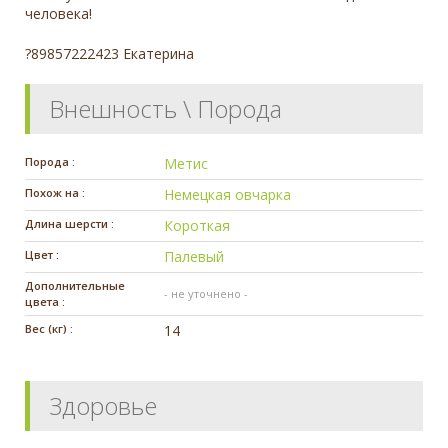
человека!
?89857222423 Екатерина
Внешность \ Порода
Порода :
Метис
Похож на :
Немецкая овчарка
Длина шерсти :
Короткая
Цвет :
Палевый
Дополнительные
- не уточнено -
цвета :
Вес (кг) :
14
Здоровье