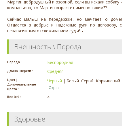
Мартин добродушный и озорной, если вы искали собаку -
компаньона, то Мартин вырастет именно таким??.
Сейчас малыш на передержке, но мечтает о доме!
Отдается в добрые и надежные руки по договору, с
ненавязчивым отслеживанием судьбы.
Внешность \ Порода
Порода :
Беспородная
Длина шерсти :
Средняя
Цвет|
Черный
|
Белый
Серый
Коричневый
Дополнительные
Окрас 1
цвета :
Вес (кг) :
4
Здоровье