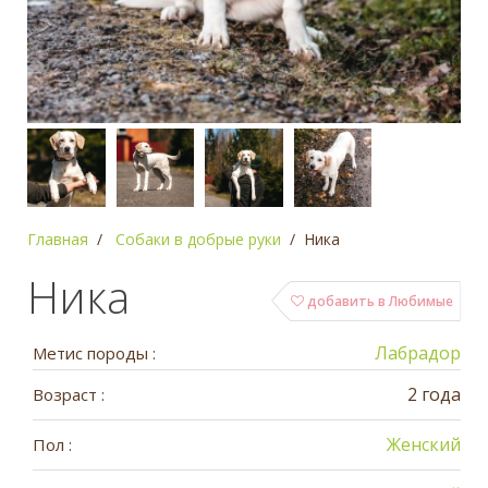
Главная
Собаки в добрые руки
Ника
Ника
добавить в Любимые
Лабрадор
Метис породы :
2 года
Возраст :
Женский
Пол :