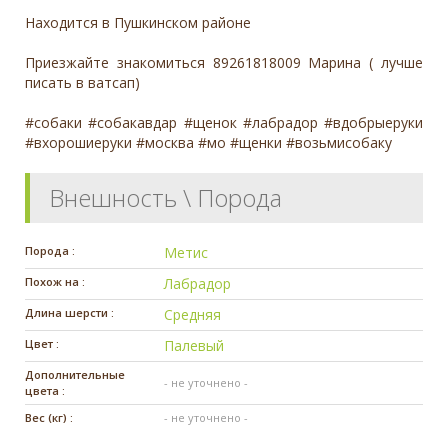
Находится в Пушкинском районе
Приезжайте знакомиться 89261818009 Марина ( лучше
писать в ватсап)
#собаки #собакавдар #щенок #лабрадор #вдобрыеруки
#вхорошиеруки #москва #мо #щенки #возьмисобаку
Внешность \ Порода
Порода :
Метис
Похож на :
Лабрадор
Длина шерсти :
Средняя
Цвет :
Палевый
Дополнительные
- не уточнено -
цвета :
Вес (кг) :
- не уточнено -