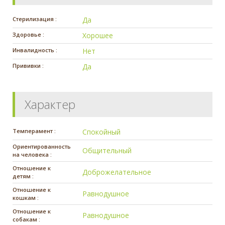
Стерилизация :
Да
Здоровье :
Хорошее
Инвалидность :
Нет
Прививки :
Да
Характер
Темперамент :
Спокойный
Ориентированность
Общительный
на человека :
Отношение к
Доброжелательное
детям :
Отношение к
Равнодушное
кошкам :
Отношение к
Равнодушное
собакам :