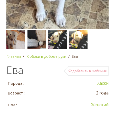
Главная
Собаки в добрые руки
Ева
Ева
добавить в Любимые
Хаски
Порода :
2 года
Возраст :
Женский
Пол :