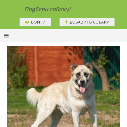
Подбери собаку!
ВОЙТИ
ДОБАВИТЬ СОБАКУ