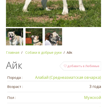
Главная
Собаки в добрые руки
Айк
Айк
добавить в Любимые
Алабай (Среднеазиатская овчарка)
Порода :
3 года
Возраст :
Мужской
Пол :