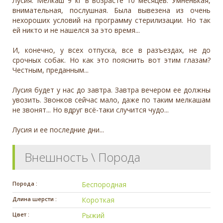
Лусия. Мелкаш 9 кг в возрасте 10 месяцев. Умненькая,
внимательная, послушная. Была вывезена из очень
нехороших условий на программу стерилизации. Но так
ей никто и не нашелся за это время...
И, конечно, у всех отпуска, все в разъездах, не до
срочных собак. Но как это пояснить вот этим глазам?
Честным, преданным...
Лусия будет у нас до завтра. Завтра вечером ее должны
увозить. Звонков сейчас мало, даже по таким мелкашам
не звонят... Но вдруг всё-таки случится чудо...
Лусия и ее последние дни...
Внешность \ Порода
Порода :
Беспородная
Длина шерсти :
Короткая
Цвет :
Рыжий