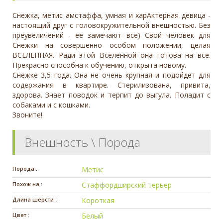
Снежка, метис амстаффа, умная и харАктерная девица -
настоящий друг с головокружительной внешностью. Без
преувеличений - ее замечают все) Свой человек для
Снежки на совершенно особом положении, целая
ВСЕЛЕННАЯ. Ради этой Вселенной она готова на все.
Прекрасно способна к обучению, открыта новому.
Снежке 3,5 года. Она не очень крупная и подойдет для
содержания в квартире. Стерилизована, привита,
здорова. Знает поводок и терпит до выгула. Поладит с
собаками и с кошками.
Звоните!
Внешность \ Порода
Порода :
Метис
Похож на :
Стаффордширский терьер
Длина шерсти :
Короткая
Цвет :
Белый