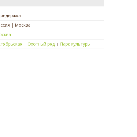
ередержка
ссия | Москва
осква
ктябрьская
Охотный ряд
Парк культуры
|
|
а