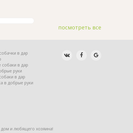
посмотреть все
собачки в дар
р
 собаки в дар
обрые руки
собаки в дар
а в добрые руки
 дом и любящего хозяина!