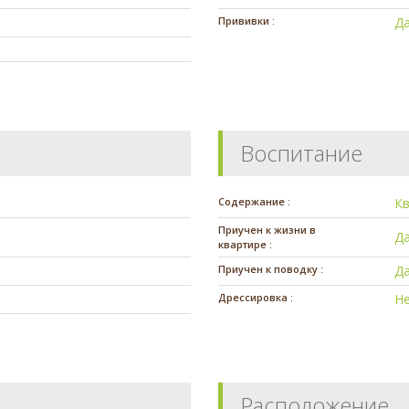
Прививки :
Да
Воспитание
Содержание :
К
Приучен к жизни в
Д
квартире :
Приучен к поводку :
Д
Дрессировка :
Н
Расположение