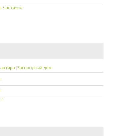
, частично
вартира
|
Загородный дом
а
а
ет