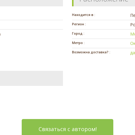
Находится в :
П
Регион :
Ро
m
Город :
М
Метро :
О
Возможна доставка? :
д
Связаться с автором!