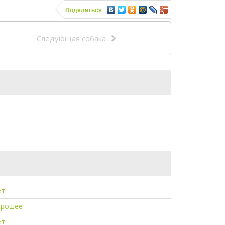
Поделиться
Следующая собака
ет
орошее
ет