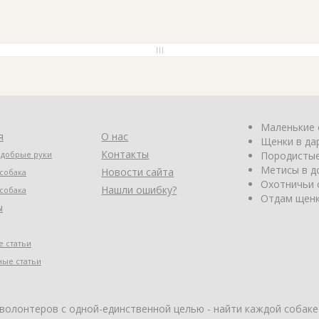
Маленькие 
я
О нас
Щенки в да
Контакты
 добрые руки
Породистые
Метисы в д
Новости сайта
собака
Охотничьи 
Нашли ошибку?
собака
Отдам щенк
ы
 статьи
ные статьи
 волонтеров с одной-единственной целью - найти каждой собаке