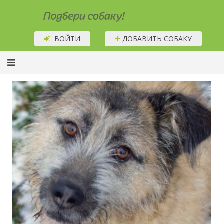
Подбери собаку!
ВОЙТИ
ДОБАВИТЬ СОБАКУ