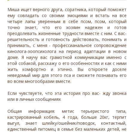
Миша ищет верного друга, соратника, который поможет
ему совладать со своими эмоциями и встать на все
четыре лапы уверенным в себе псом, псом, который
точно знает, что его хозяин надежен и готов
преодолевать жизненные трудности вместе с ним. С вас-
решительность и готовность действовать, понимать и
принимать, с меня - профессианальное сопровождение
кинолога-зоопсихолога на период адаптации в новом
доме. Я научу вас грамотной коммуникации именно с
этой собакой, расскажу о его особенностях и как с ними
жить комфортно и этично. Вы откроете доселе
неведомый мир для этого пса и сможете познавать его
во всем многообразии вместе.
Если чувствуете, что эта история про вас- жду звонка
или в личных сообщениях
Общая информация: метис терьеристого типа,
кастрированный кобель, 4 года, больше 20кг, терпит
выгул, знает шлейку/ошейник/поводок, контактный,
единственный питомец в семье без маленьких детей, не