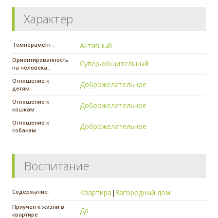
Характер
Темперамент :
Активный
Ориентированность
Супер-общительный
на человека :
Отношение к
Доброжелательное
детям :
Отношение к
Доброжелательное
кошкам :
Отношение к
Доброжелательное
собакам :
Воспитание
Содержание :
Квартира
|
Загородный дом
Приучен к жизни в
Да
квартире :