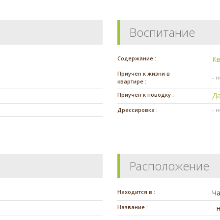
Воспитание
Содержание :
К
Приучен к жизни в
- 
квартире :
Приучен к поводку :
Д
Дрессировка :
- 
Расположение
Находится в :
Ч
Название :
- 