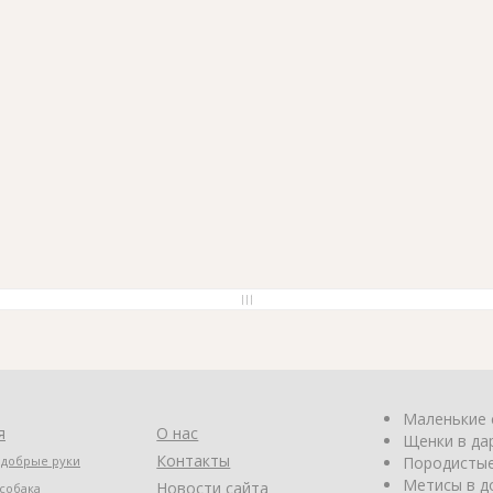
Маленькие 
я
О нас
Щенки в да
Контакты
 добрые руки
Породистые
Метисы в д
Новости сайта
собака