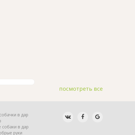
посмотреть все
собачки в дар
р
 собаки в дар
обрые руки