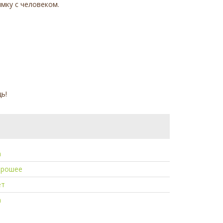
имку с человеком.
ь!
а
орошее
ет
а