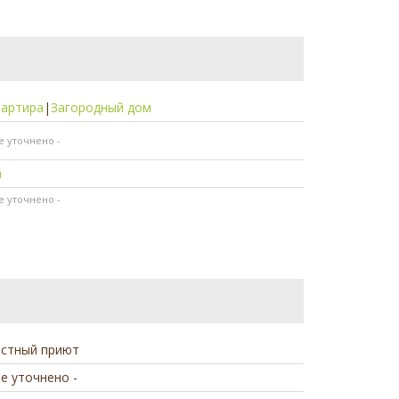
вартира
|
Загородный дом
не уточнено -
а
не уточнено -
астный приют
не уточнено -