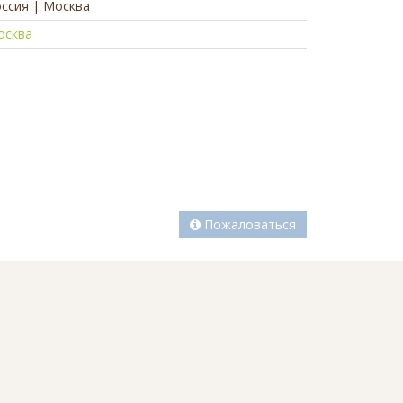
ссия | Москва
осква
а
Пожаловаться