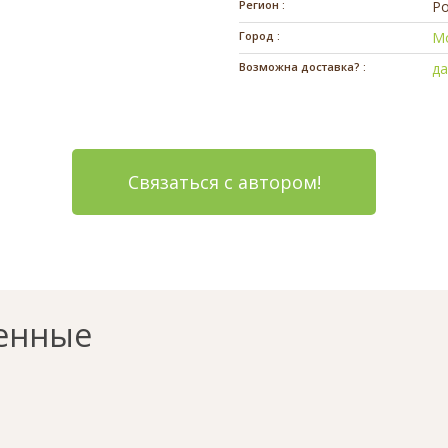
Регион :
Ро
Город :
М
Возможна доставка? :
д
Связаться с автором!
енные