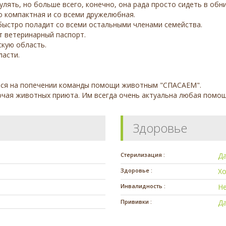
улять, но больше всего, конечно, она рада просто сидеть в обн
о компактная и со всеми дружелюбная.
быстро поладит со всеми остальными членами семейства.
т ветеринарный паспорт.
скую область.
ласти.
ится на попечении команды помощи животным "СПАСАЕМ".
чая животных приюта. Им всегда очень актуальна любая помощ
Здоровье
Стерилизация :
Д
Здоровье :
Х
Инвалидность :
Н
Прививки :
Д