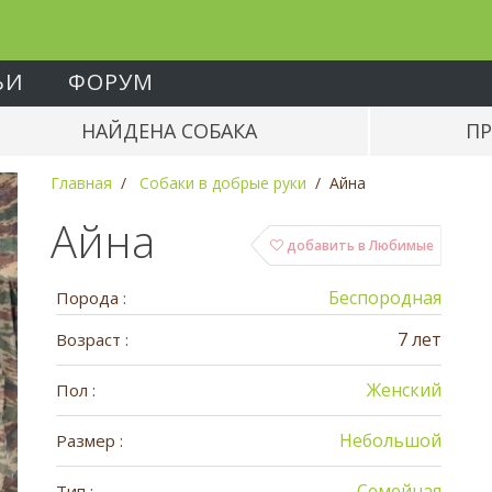
ЬИ
ФОРУМ
НАЙДЕНА СОБАКА
ПР
Главная
Собаки в добрые руки
Айна
Айна
добавить в Любимые
Беспородная
Порода :
7 лет
Возраст :
Женский
Пол :
Небольшой
Размер :
Семейная
Тип :