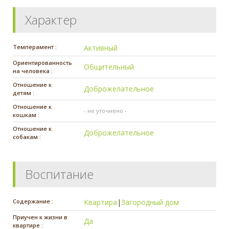
Характер
Темперамент :
Активный
Ориентированность
Общительный
на человека :
Отношение к
Доброжелательное
детям :
Отношение к
- не уточнено -
кошкам :
Отношение к
Доброжелательное
собакам :
Воспитание
Содержание :
Квартира
|
Загородный дом
Приучен к жизни в
Да
квартире :