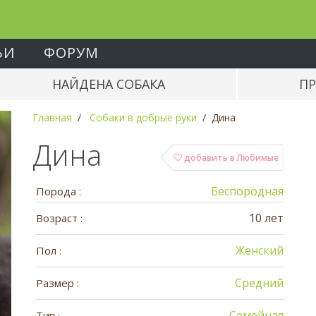
ЬИ
ФОРУМ
НАЙДЕНА СОБАКА
ПР
Главная
Собаки в добрые руки
Дина
Дина
добавить в Любимые
Беспородная
Порода :
10 лет
Возраст :
Женский
Пол :
Средний
Размер :
Семейная
Тип :