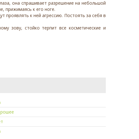
 глаза, она спрашивает разрешение на небольшой
е, прижимаясь к его ноге.
т проявлять к ней агрессию. Постоять за себя в
ому зову, стойко терпит все косметические и
а
орошее
ет
а