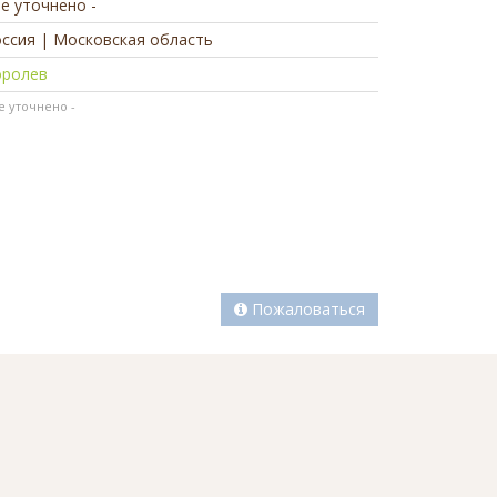
не уточнено -
ссия | Московская область
оролев
не уточнено -
Пожаловаться