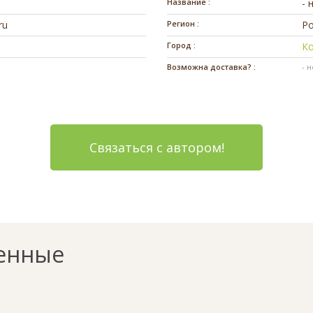
Название :
- 
ru
Регион :
Ро
Город :
К
Возможна доставка? :
- 
Связаться с автором!
енные