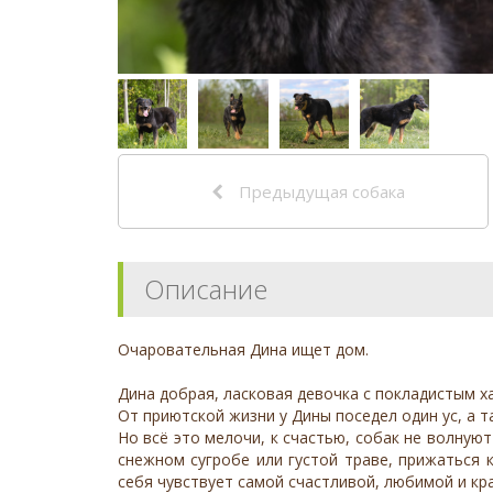
Предыдущая собака
Описание
Очаровательная Дина ищет дом.
Дина добрая, ласковая девочка с покладистым х
От приютской жизни у Дины поседел один ус, а т
Но всё это мелочи, к счастью, собак не волную
снежном сугробе или густой траве, прижаться 
себя чувствует самой счастливой, любимой и кр