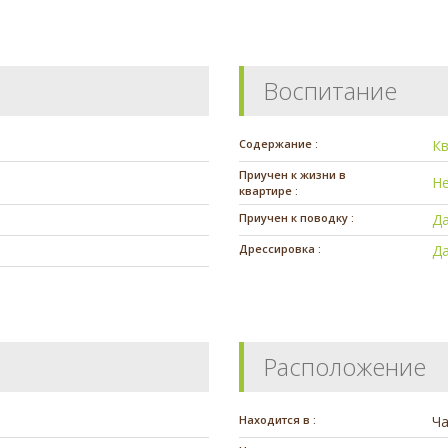
Воспитание
Содержание :
К
Приучен к жизни в
Н
квартире :
Приучен к поводку :
Д
Дрессировка :
Д
Расположение
Находится в :
Ч