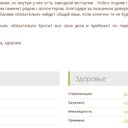
омная, но внутри у неё есть заводной моторчик . Робко подняв
отом семенит рядом с волонтёром, благодаря за оказанное довери
баками обязательно найдёт общий язык, если конечно те не буду
ная, обязательно бросит все свои дела и прибежит по перв
а, здорова.
Здоровье
Стерилизация :
Д
Здоровье :
Х
Инвалидность :
Н
Прививки :
Д