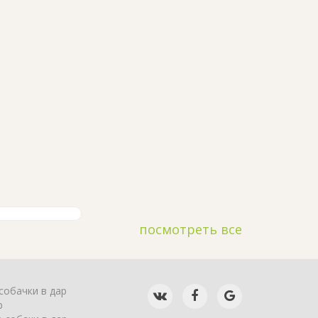
посмотреть все
собачки в дар
р