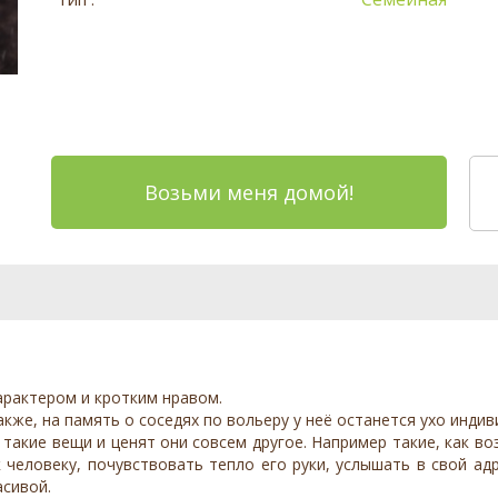
Возьми меня домой!
арактером и кротким нравом.
акже, на память о соседях по вольеру у неё останется ухо инди
т такие вещи и ценят они совсем другое. Например такие, как 
к человеку, почувствовать тепло его руки, услышать в свой ад
асивой.