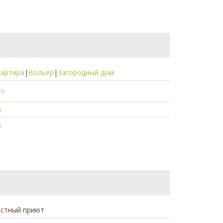
вартира
|
Вольер
|
Загородный дом
ет
а
а
астный приют