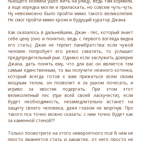
пьющего хозяина ушел жить на улицу, ведь там кормили,
а еще изредка могли и приласкать, но совсем чуть-чуть.
Ну невозможно было пройти мимо такого великолепия.
Не смог пройти мимо крохи и будущий куратор Джана
Как оказалось в дальнейшем, Джан - пёс, который знает
себе цену (оно и понятно, ведь с первого взгляда видна
его стать). Джан не терпит панибратства: если чужой
человек попробует его резко схватить, то услышит
предупредительный рык. Однако если заслужить доверие
Джана, дать понять ему, что для вас он является тем
самым единственным, то вы получите нежного котенка,
который всегда готов к вам прижаться всем своим
мощным телом, он позволит и за ушком почесать, и
игриво за хвостик подергать. При этом этот
великолепный пес (при всей своей ласкучести), если
будет необходимость, незамедлительно встанет на
защиту своего человека, даже глазом не моргнув. Про
такого пса точно можно сказать: с ним точно будет как
за каменной стеной??
Только посмотрите на этого невероятного пса! В нем не
просто виднеется стать и характер, от него просто не