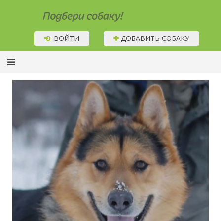
Подбери собаку!
ВОЙТИ
ДОБАВИТЬ СОБАКУ