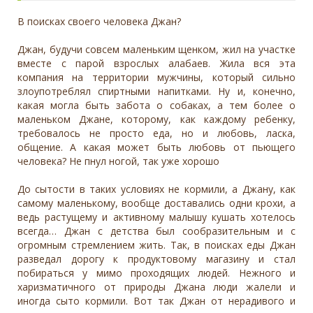
В поисках своего человека Джан?
Джан, будучи совсем маленьким щенком, жил на участке
вместе с парой взрослых алабаев. Жила вся эта
компания на территории мужчины, который сильно
злоупотреблял спиртными напитками. Ну и, конечно,
какая могла быть забота о собаках, а тем более о
маленьком Джане, которому, как каждому ребенку,
требовалось не просто еда, но и любовь, ласка,
общение. А какая может быть любовь от пьющего
человека? Не пнул ногой, так уже хорошо
До сытости в таких условиях не кормили, а Джану, как
самому маленькому, вообще доставались одни крохи, а
ведь растущему и активному малышу кушать хотелось
всегда… Джан с детства был сообразительным и с
огромным стремлением жить. Так, в поисках еды Джан
разведал дорогу к продуктовому магазину и стал
побираться у мимо проходящих людей. Нежного и
харизматичного от природы Джана люди жалели и
иногда сыто кормили. Вот так Джан от нерадивого и