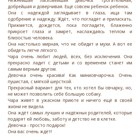
Нежнейшая ласковейшая девочка. Трогательная,
добрейшая и доверчивая. Ещё совсем ребенок-ребенок.
Она с надеждой заглядывает в глаза, ища там
одобрение и надежду. Ждёт, что погладят и приласкать.
Прижмется, дождется, пока погладите, блаженно
прикроет глаза и замрет, наслаждаясь теплом и
близостью человека.
Она настолько мирная, что не обидит и мухи. А вот ее
обидеть легче лёгкого.
Чара очень любит людей, всех, без исключения. Она
прекрасно ладит с детьми и со временем станет им
самым верным другом.
Девочка очень красива! Как миниовчарочка. Очень
пушистая, с мягкой шерсткой.
Прекрасный вариант для тех, кто хотел бы овчарку, но,
не может позволить себе большую собаку.
Чара живёт в ужасном приюте и ничего ещё в своей
жизни не видела.
Она ждёт самых лучших и надёжных родителей, которые
подарят ей любовь, заботу и детство не в клетке.
Девочка - просто подарок!
Она вас очень ждёт!