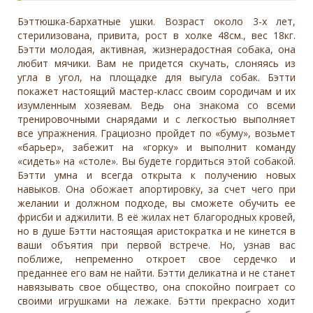
Бэттюшка-бархатные ушки. Возраст около 3-х лет,
стерилизована, привита, рост в холке 48см., вес 18кг.
Бэтти молодая, активная, жизнерадостная собака, она
любит мячики. Вам не придется скучать, слоняясь из
угла в угол, на площадке для выгула собак. Бэтти
покажет настоящий мастер-класс своим сородичам и их
изумленным хозяевам. Ведь она знакома со всеми
тренировочными снарядами и с легкостью выполняет
все упражнения. Грациозно пройдет по «буму», возьмет
«барьер», забежит на «горку» и выполнит команду
«сидеть» на «столе». Вы будете гордиться этой собакой.
Бэтти умна и всегда открыта к получению новых
навыков. Она обожает апортировку, за счет чего при
желании и должном подходе, вы сможете обучить ее
фрисби и аджилити. В её жилах нет благородных кровей,
но в душе Бэтти настоящая аристократка и не кинется в
ваши объятия при первой встрече. Но, узнав вас
поближе, непременно откроет свое сердечко и
преданнее его вам не найти. Бэтти деликатна и не станет
навязывать свое общество, она спокойно поиграет со
своими игрушками на лежаке. Бэтти прекрасно ходит