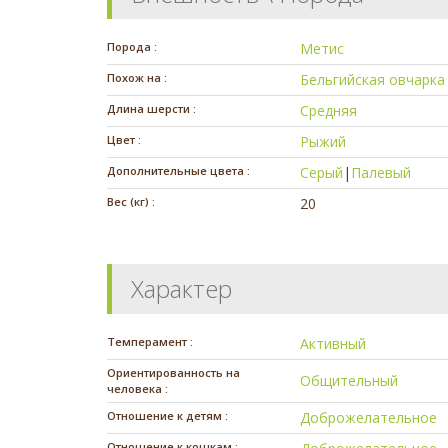
Порода :
Метис
Похож на :
Бельгийская овчарка
Длина шерсти :
Средняя
Цвет :
Рыжий
Дополнительные цвета :
Серый
|
Палевый
Вес (кг) :
20
Характер
Темперамент :
Активный
Ориентированность на
Общительный
человека :
Отношение к детям :
Доброжелательное
Отношение к кошкам :