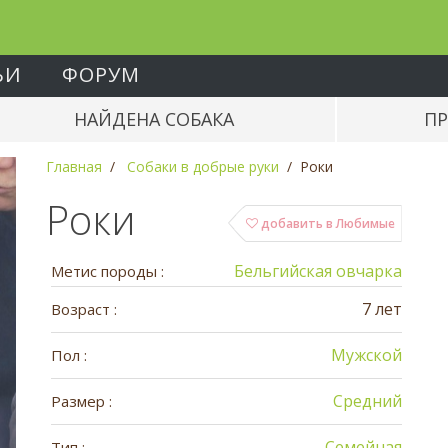
ЬИ
ФОРУМ
НАЙДЕНА СОБАКА
ПР
Главная
Собаки в добрые руки
Роки
Роки
добавить в Любимые
Бельгийская овчарка
Метис породы :
7 лет
Возраст :
Мужской
Пол :
Средний
Размер :
Семейная
Тип :