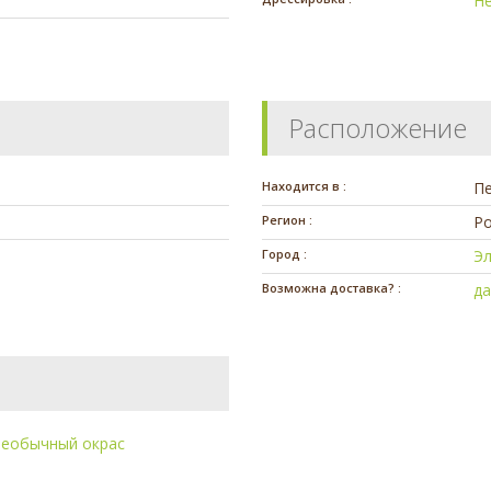
Н
Расположение
Находится в :
П
Регион :
Ро
Город :
Э
Возможна доставка? :
д
еобычный окрас