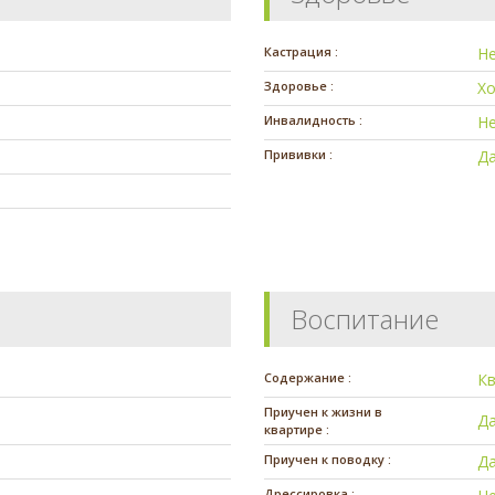
Кастрация :
Н
Здоровье :
Х
Инвалидность :
Н
Прививки :
Д
Воспитание
Содержание :
К
Приучен к жизни в
Д
квартире :
Приучен к поводку :
Д
Дрессировка :