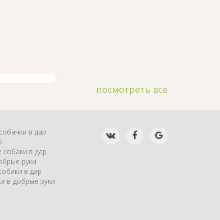
посмотреть все
собачки в дар
р
 собаки в дар
обрые руки
собаки в дар
а в добрые руки