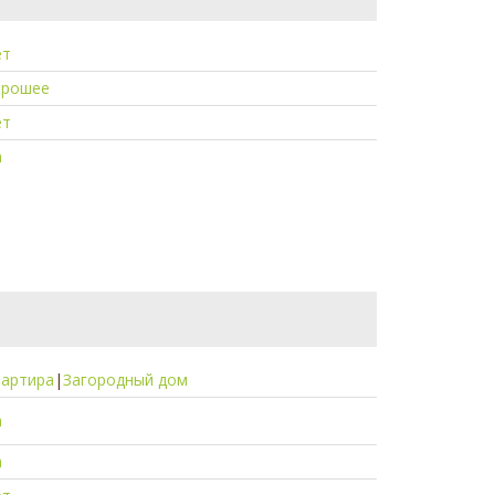
ет
орошее
ет
а
вартира
|
Загородный дом
а
а