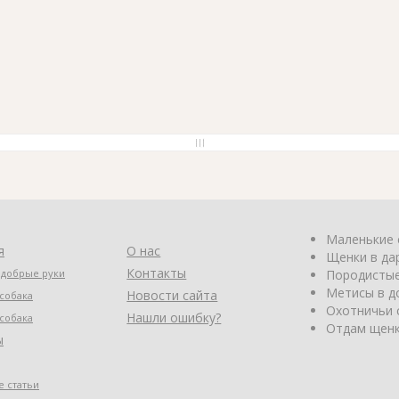
Маленькие 
я
О нас
Щенки в да
Контакты
 добрые руки
Породистые
Метисы в д
Новости сайта
собака
Охотничьи 
Нашли ошибку?
собака
Отдам щенк
ы
 статьи