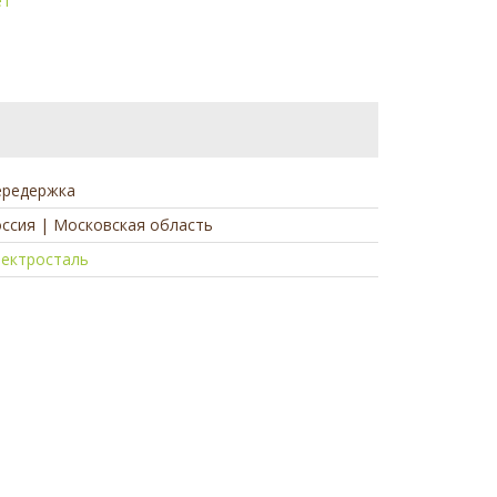
ет
ередержка
ссия | Московская область
лектросталь
а