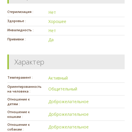
Стерилизация :
Нет
Здоровье :
Хорошее
Инвалидность :
Нет
Прививки :
Да
Характер
Темперамент :
Активный
Ориентированность
Общительный
на человека :
Отношение к
Доброжелательное
детям :
Отношение к
Доброжелательное
кошкам :
Отношение к
Доброжелательное
собакам :