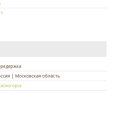
а
ет
ередержка
ссия | Московская область
асногорск
а