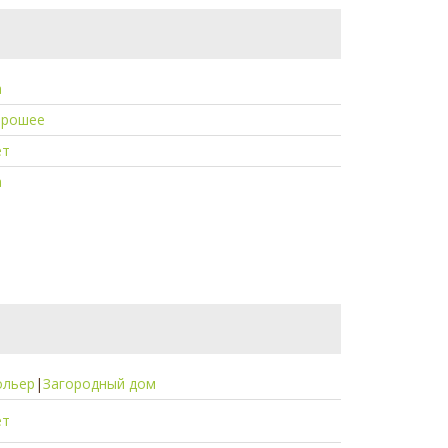
а
орошее
ет
а
ольер
|
Загородный дом
ет