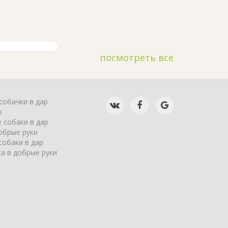
посмотреть все
собачки в дар
р
 собаки в дар
обрые руки
собаки в дар
а в добрые руки