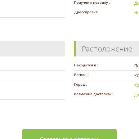
Приучен к поводку :
Д
Дрессировка :
Н
Расположение
Находится в :
П
Регион :
Ро
Город :
Кр
Возможна доставка? :
д