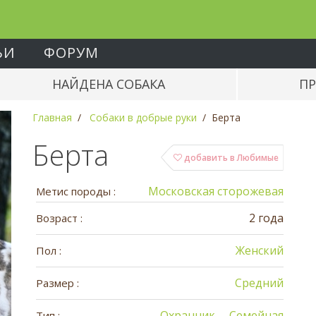
ЬИ
ФОРУМ
НАЙДЕНА СОБАКА
ПР
Главная
Собаки в добрые руки
Берта
Берта
добавить в Любимые
Московская сторожевая
Метис породы :
2 года
Возраст :
Женский
Пол :
Средний
Размер :
Охранник
Семейная
Тип :