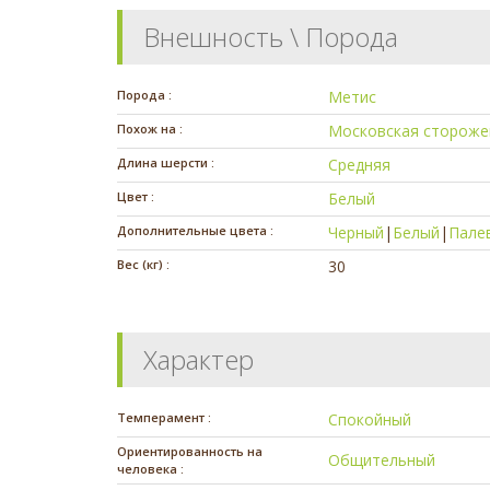
Внешность \ Порода
Порода :
Метис
Похож на :
Московская стороже
Длина шерсти :
Средняя
Цвет :
Белый
Дополнительные цвета :
Черный
|
Белый
|
Пале
Вес (кг) :
30
Характер
Темперамент :
Спокойный
Ориентированность на
Общительный
человека :