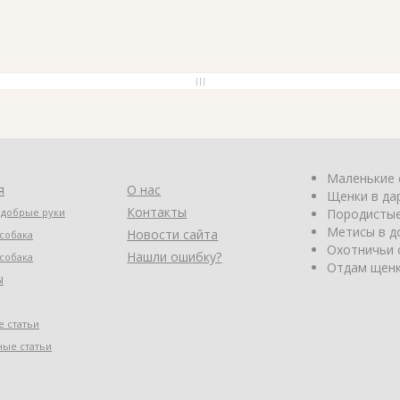
Маленькие 
я
О нас
Щенки в да
Контакты
 добрые руки
Породистые
Метисы в д
Новости сайта
собака
Охотничьи 
Нашли ошибку?
собака
Отдам щенк
ы
 статьи
ные статьи