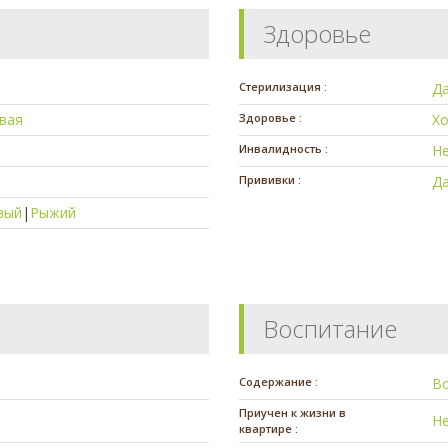
Здоровье
Стерилизация :
Д
вая
Здоровье :
Х
Инвалидность :
Н
Прививки :
Д
вый
|
Рыжий
Воспитание
Содержание :
В
Приучен к жизни в
Н
квартире :