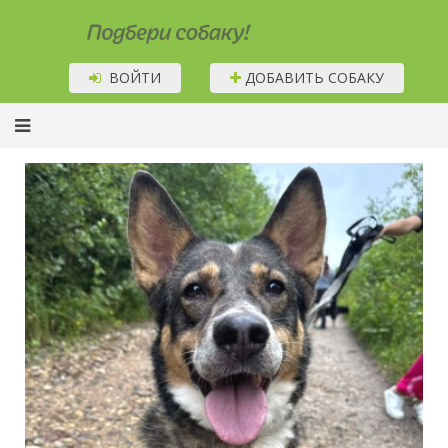
Подбери собаку!
ВОЙТИ
ДОБАВИТЬ СОБАКУ