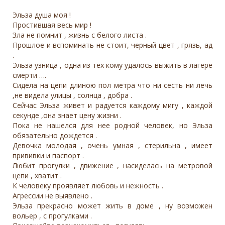
Эльза душа моя !
Простившая весь мир !
Зла не помнит , жизнь с белого листа .
Прошлое и вспоминать не стоит, черный цвет , грязь, ад
.
Эльза узница , одна из тех кому удалось выжить в лагере
смерти ….
Сидела на цепи длиною пол метра что ни сесть ни лечь
,не видела улицы , солнца , добра .
Сейчас Эльза живет и радуется каждому мигу , каждой
секунде ,она знает цену жизни .
Пока не нашелся для нее родной человек, но Эльза
обязательно дождется .
Девочка молодая , очень умная , стерильна , имеет
прививки и паспорт .
Любит прогулки , движение , насиделась на метровой
цепи , хватит .
К человеку проявляет любовь и нежность .
Агрессии не выявлено .
Эльза прекрасно может жить в доме , ну возможен
вольер , с прогулками .