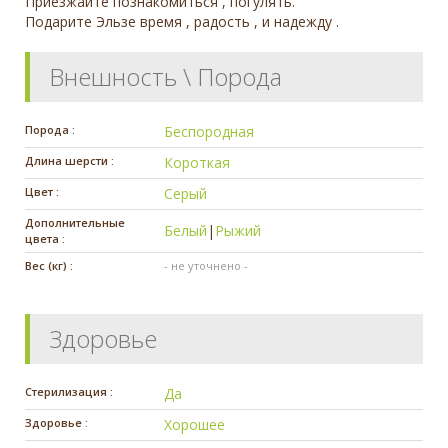
Приезжайте познакомиться , погулять.
Подарите Эльзе время , радость , и надежду .
Внешность \ Порода
Порода :
Беспородная
Длина шерсти :
Короткая
Цвет :
Серый
Дополнительные
Белый
|
Рыжий
цвета :
Вес (кг) :
- не уточнено -
Здоровье
Стерилизация :
Да
Здоровье :
Хорошее