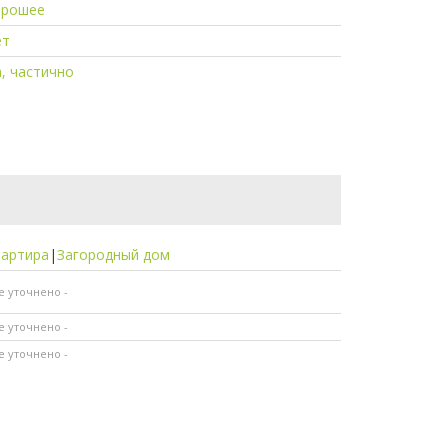
орошее
ет
, частично
вартира
|
Загородный дом
не уточнено -
не уточнено -
не уточнено -