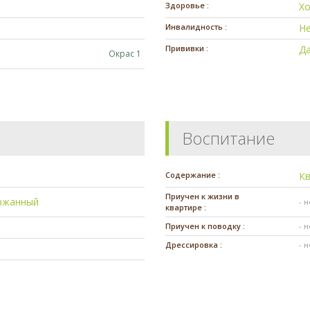
Здоровье :
Х
Инвалидность :
Н
Прививки :
Да
Окрас 1
Воспитание
Содержание :
К
Приучен к жизни в
ржанный
- 
квартире :
Приучен к поводку :
- 
Дрессировка :
- 