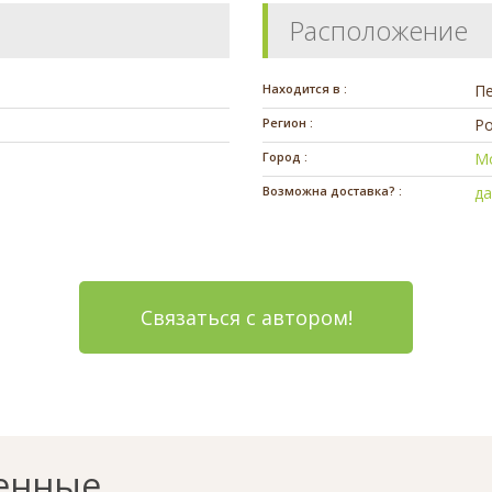
Расположение
Находится в :
П
Регион :
Ро
Город :
М
Возможна доставка? :
д
Связаться с автором!
енные