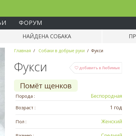
ЬИ
ФОРУМ
НАЙДЕНА СОБАКА
ПР
Главная
Собаки в добрые руки
Фукси
Фукси
добавить в Любимые
Помёт щенков
Беспородная
Порода :
1 год
Возраст :
Женский
Пол :
Средний
Размер :