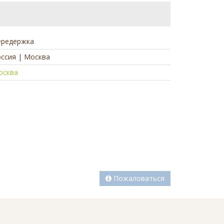
ередержка
ссия | Москва
осква
а
Пожаловаться