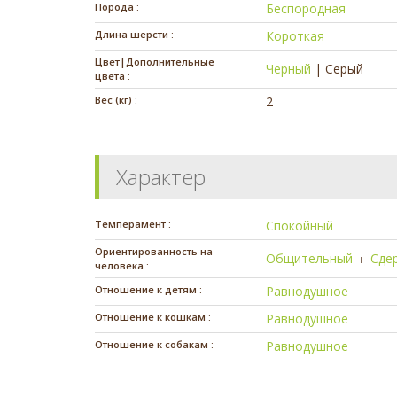
Порода :
Беспородная
Длина шерсти :
Короткая
Цвет|Дополнительные
Черный
|
Серый
цвета :
Вес (кг) :
2
Характер
Темперамент :
Спокойный
Ориентированность на
Общительный
Сде
человека :
Отношение к детям :
Равнодушное
Отношение к кошкам :
Равнодушное
Отношение к собакам :
Равнодушное