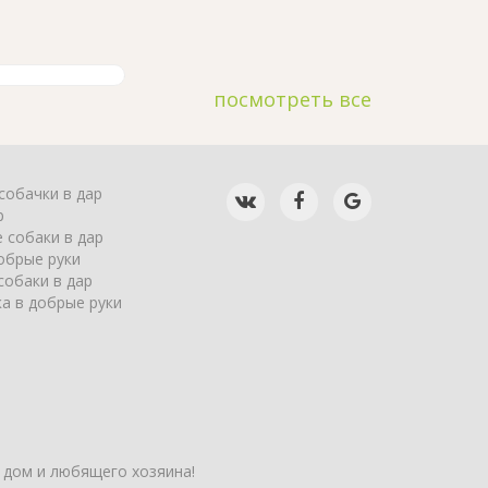
посмотреть все
собачки в дар
р
 собаки в дар
обрые руки
собаки в дар
а в добрые руки
 дом и любящего хозяина!