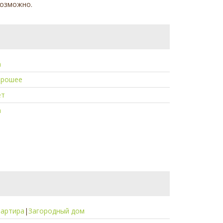
возможно.
а
орошее
ет
а
вартира
|
Загородный дом