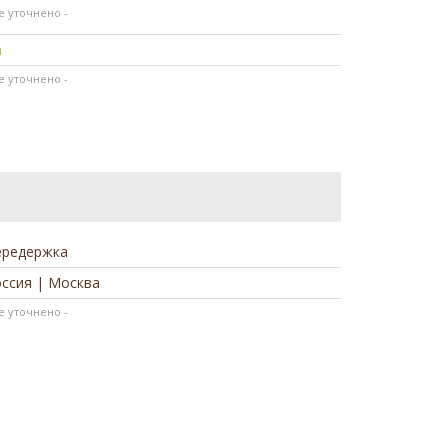
не уточнено -
а
не уточнено -
ередержка
ссия | Москва
не уточнено -