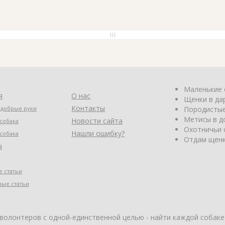
Маленькие 
я
О нас
Щенки в да
Контакты
 добрые руки
Породистые
Метисы в д
Новости сайта
собака
Охотничьи 
Нашли ошибку?
собака
Отдам щенк
ы
 статьи
ные статьи
 волонтеров с одной-единственной целью - найти каждой собаке