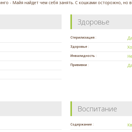
бинго - Майя найдет чем себя занять. С кошками осторожно, но 
Здоровье
Стерилизация :
Д
Здоровье :
Х
Инвалидность :
Н
Прививки :
Д
Воспитание
Содержание :
К