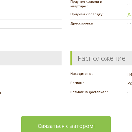
Приучен к жизни в
- 
квартире :
Приучен к поводку :
Д
Дрессировка :
- 
Расположение
Находится в :
П
Регион :
Ро
m
Возможна доставка? :
- 
Связаться с автором!