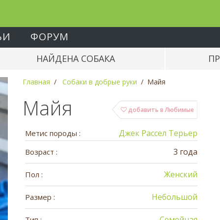
ЬИ
ФОРУМ
НАЙДЕНА СОБАКА
ПР
Главная
Собаки в добрые руки
Майя
Майя
добавить в Любимые
Джек Рассел Терьер
Метис породы :
3 года
Возраст :
Женский
Пол :
Небольшой
Размер :
Семейная
Тип :