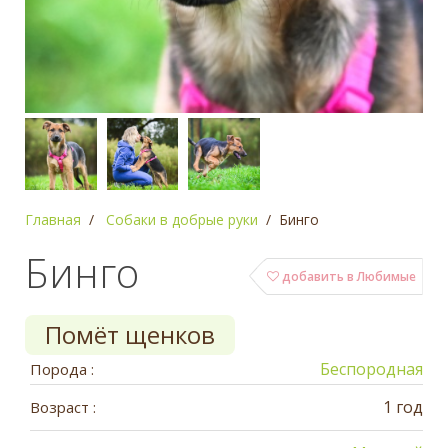
Главная
Собаки в добрые руки
Бинго
Бинго
добавить в Любимые
Помёт щенков
Беспородная
Порода :
1 год
Возраст :