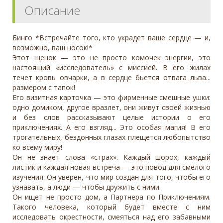
Описание
Бинго *Встречайте того, кто украдет ваше сердце — и,
возможно, ваш носок!*
Этот щенок — это не просто комочек энергии, это
настоящий «исследователь» с миссией. В его жилах
течет кровь овчарки, а в сердце бьется отвага льва...
размером с тапок!
Его визитная карточка — это фирменные смешные ушки:
одно домиком, другое вразлет, они живут своей жизнью
и без слов рассказывают целые истории о его
приключениях. А его взгляд... Это особая магия! В его
трогательных, бездонных глазах плещется любопытство
ко всему миру!
Он не знает слова «страх». Каждый шорох, каждый
листик и каждая новая встреча — это повод для смелого
изучения. Он уверен, что мир создан для того, чтобы его
узнавать, а люди — чтобы дружить с ними.
Он ищет не просто дом, а Партнера по Приключениям.
Такого человека, который будет вместе с ним
исследовать окрестности, смеяться над его забавными