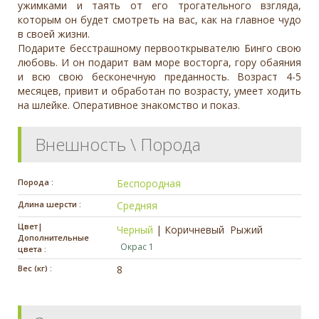
ужимками и таять от его трогательного взгляда,
которым он будет смотреть на вас, как на главное чудо
в своей жизни.
Подарите бесстрашному первооткрывателю Бинго свою
любовь. И он подарит вам море восторга, гору обаяния
и всю свою бесконечную преданность. Возраст 4-5
месяцев, привит и обработан по возрасту, умеет ходить
на шлейке. Оперативное знакомство и показ.
Внешность \ Порода
Порода :
Беспородная
Длина шерсти :
Средняя
Цвет|
Черный
|
Коричневый
Рыжий
Дополнительные
Окрас 1
цвета :
Вес (кг) :
8