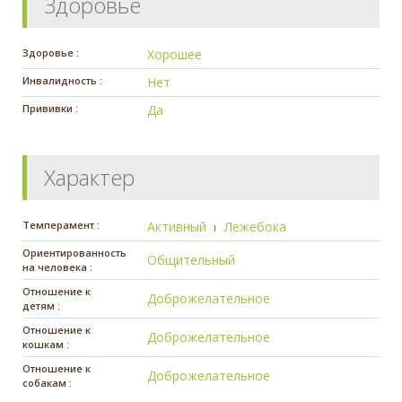
Здоровье
Здоровье :
Хорошее
Инвалидность :
Нет
Прививки :
Да
Характер
Темперамент :
Активный
Лежебока
Ориентированность
Общительный
на человека :
Отношение к
Доброжелательное
детям :
Отношение к
Доброжелательное
кошкам :
Отношение к
Доброжелательное
собакам :