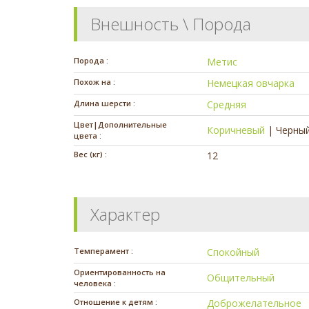
Внешность \ Порода
Порода :
Метис
Похож на :
Немецкая овчарка
Длина шерсти :
Средняя
Цвет|Дополнительные
Коричневый
|
Черны
цвета :
Вес (кг) :
12
Характер
Темперамент :
Спокойный
Ориентированность на
Общительный
человека :
Отношение к детям :
Доброжелательное