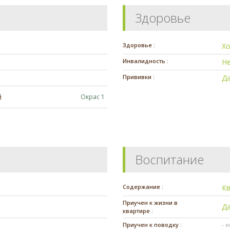
Здоровье
Здоровье :
Х
Инвалидность :
Н
Прививки :
Да
й
Окрас 1
Воспитание
Содержание :
К
Приучен к жизни в
Д
квартире :
Приучен к поводку :
- 