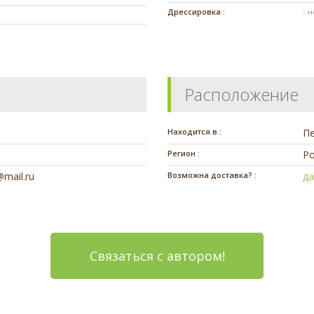
Дрессировка :
- 
Расположение
Находится в :
П
Регион :
Ро
@mail.ru
Возможна доставка? :
д
Связаться с автором!