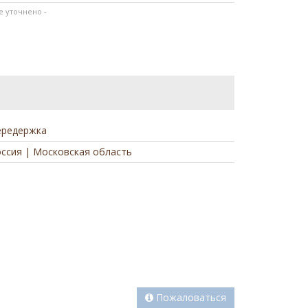
не уточнено -
ередержка
ссия | Московская область
а
Пожаловаться