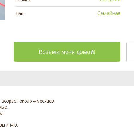
Семейная
Тип :
Возьми меня домой!
, возраст около 4 месяцев.
мые.
л.
вы и МО.