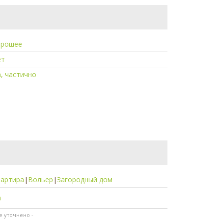
орошее
ет
, частично
вартира
|
Вольер
|
Загородный дом
а
не уточнено -