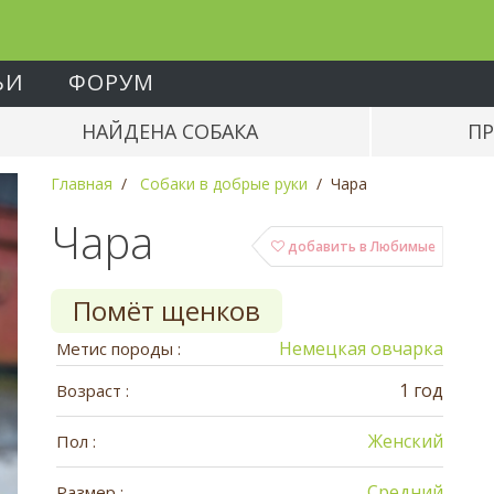
ЬИ
ФОРУМ
НАЙДЕНА СОБАКА
ПР
Главная
Собаки в добрые руки
Чара
Чара
добавить в Любимые
Помёт щенков
Немецкая овчарка
Метис породы :
1 год
Возраст :
Женский
Пол :
Средний
Размер :