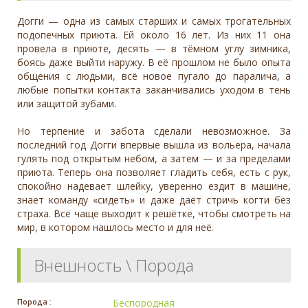
Догги — одна из самых старших и самых трогательных
подопечных приюта. Ей около 16 лет. Из них 11 она
провела в приюте, десять — в тёмном углу зимника,
боясь даже выйти наружу. В её прошлом не было опыта
общения с людьми, всё новое пугало до паралича, а
любые попытки контакта заканчивались уходом в тень
или защитой зубами.
Но терпение и забота сделали невозможное. За
последний год Догги впервые вышла из вольера, начала
гулять под открытым небом, а затем — и за пределами
приюта. Теперь она позволяет гладить себя, есть с рук,
спокойно надевает шлейку, уверенно ездит в машине,
знает команду «сидеть» и даже даёт стричь когти без
страха. Всё чаще выходит к решётке, чтобы смотреть на
мир, в котором нашлось место и для неё.
Внешность \ Порода
Порода :
Беспородная