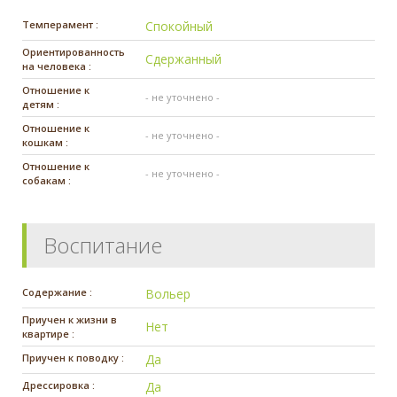
Темперамент :
Спокойный
Ориентированность
Сдержанный
на человека :
Отношение к
- не уточнено -
детям :
Отношение к
- не уточнено -
кошкам :
Отношение к
- не уточнено -
собакам :
Воспитание
Содержание :
Вольер
Приучен к жизни в
Нет
квартире :
Приучен к поводку :
Да
Дрессировка :
Да