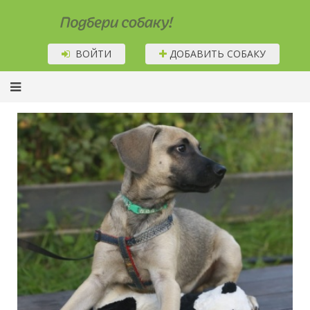
Подбери собаку!
ВОЙТИ
ДОБАВИТЬ СОБАКУ