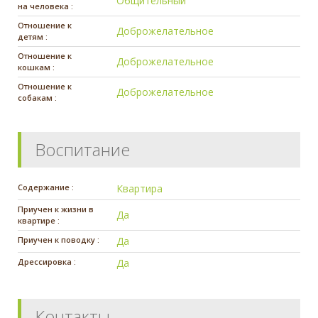
Общительный
на человека :
Отношение к
Доброжелательное
детям :
Отношение к
Доброжелательное
кошкам :
Отношение к
Доброжелательное
собакам :
Воспитание
Содержание :
Квартира
Приучен к жизни в
Да
квартире :
Приучен к поводку :
Да
Дрессировка :
Да
Контакты