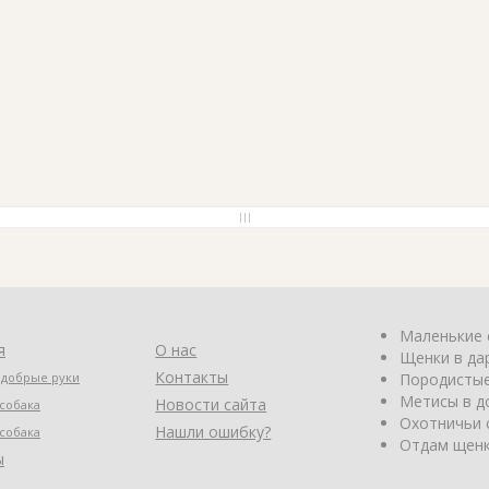
Маленькие 
я
О нас
Щенки в да
Контакты
 добрые руки
Породистые
Метисы в д
Новости сайта
собака
Охотничьи 
Нашли ошибку?
собака
Отдам щенк
ы