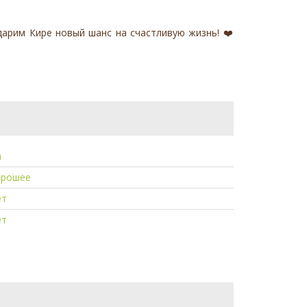
дарим Кире новый шанс на счастливую жизнь! ❤️
а
орошее
ет
ет