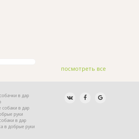
посмотреть все
собачки в дар
р
 собаки в дар
обрые руки
собаки в дар
а в добрые руки