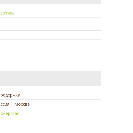
вартира
а
а
а
ередержка
ссия | Москва
ионерская
а