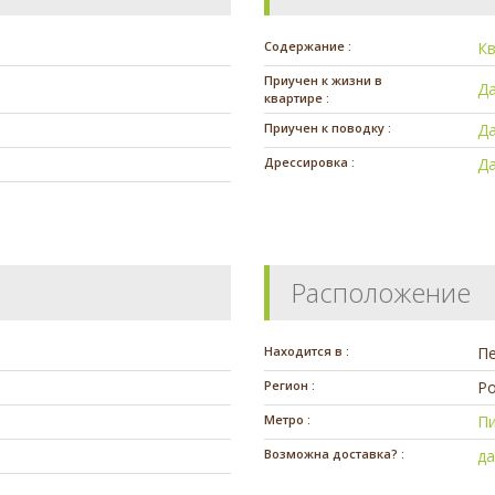
Содержание :
К
Приучен к жизни в
Д
квартире :
Приучен к поводку :
Д
Дрессировка :
Д
Расположение
Находится в :
П
Регион :
Ро
Метро :
П
Возможна доставка? :
д