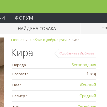
ЬИ
ФОРУМ
НАЙДЕНА СОБАКА
ПР
Главная
Собаки в добрые руки
Кира
Кира
добавить в Любимые
Беспородная
Порода :
1 год
Возраст :
Женский
Пол :
Средний
Размер :
Семейная
Тип :