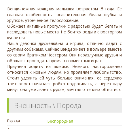
Венди-нежная изящная малышка возрастом1.5 года. Ее
главная особенность -ослепительная белая шубка и
хрупкое, утонченное телосложение.
Обожает активные прогулки- с радостью будет бегать и
исследовать новые места. Не боится воды и с восторгом
купается.
Наша девочка дружелюбна и игрива, отлично ладит с
другими собаками. Сейчас Вэнди живет в вольере вместе
со своим братиком Честером. Они неразлучные друзья и
обожают проводить время в совместных играх.
Приучена ходить на шлейке. Немного настороженно
относится к новым людям, но проявляет любопытство.
Стоит уделить ей чуть больше внимания, ее сердечко
тает: хвост начинает робко подрагивать, а через пару
минут она уже льнет к рукам, мечтая о теплых объятиях
Внешность \ Порода
Порода :
Беспородная