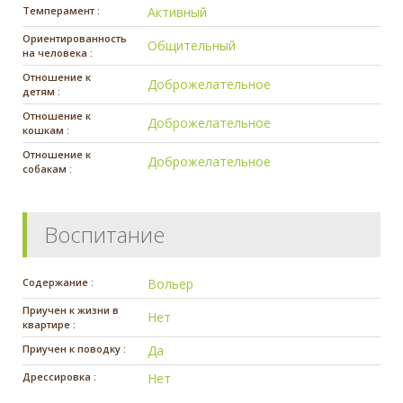
Темперамент :
Активный
Ориентированность
Общительный
на человека :
Отношение к
Доброжелательное
детям :
Отношение к
Доброжелательное
кошкам :
Отношение к
Доброжелательное
собакам :
Воспитание
Содержание :
Вольер
Приучен к жизни в
Нет
квартире :
Приучен к поводку :
Да
Дрессировка :
Нет