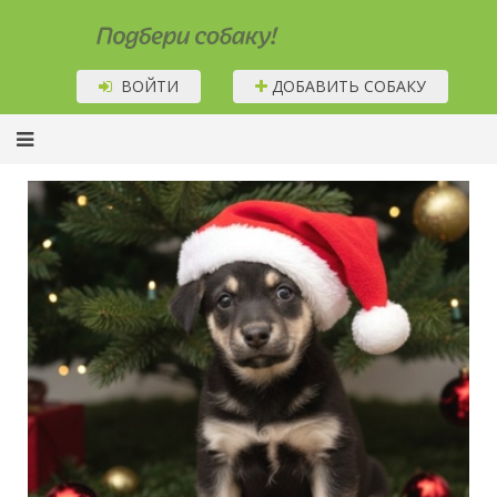
Подбери собаку!
ВОЙТИ
ДОБАВИТЬ СОБАКУ