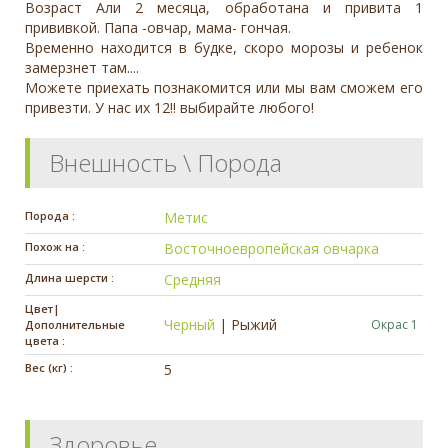
Возраст Али 2 месяца, обработана и привита 1
прививкой. Папа -овчар, мама- гончая.
Временно находится в будке, скоро морозы и ребенок
замерзнет там....
Можете приехать познакомится или мы вам сможем его
привезти. У нас их 12!! выбирайте любого!
Внешность \ Порода
Порода :
Метис
Похож на :
Восточноевропейская овчарка
Длина шерсти :
Средняя
Цвет|
Черный
|
Рыжий
Окрас 1
Дополнительные
цвета :
Вес (кг) :
5
Здоровье