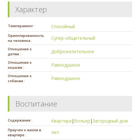
Характер
Темперамент :
Спокойный
Ориентированность
Супер-общительный
на человека :
Отношение к
Доброжелательное
детям :
Отношение к
Равнодушное
кошкам :
Отношение к
Равнодушное
собакам :
Воспитание
Содержание :
Квартира
|
Вольер
|
Загородный дом
Приучен к жизни в
Нет
квартире :