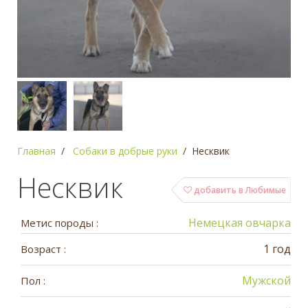
Главная
Собаки в добрые руки
Несквик
Несквик
добавить в Любимые
Немецкая овчарка
Метис породы :
1 год
Возраст :
Мужской
Пол :