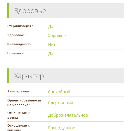
Здоровье
Стерилизация :
Да
Здоровье :
Хорошее
Инвалидность :
Нет
Прививки :
Да
Характер
Темперамент :
Спокойный
Ориентированность
Сдержанный
на человека :
Отношение к
Доброжелательное
детям :
Отношение к
Равнодушное
кошкам :