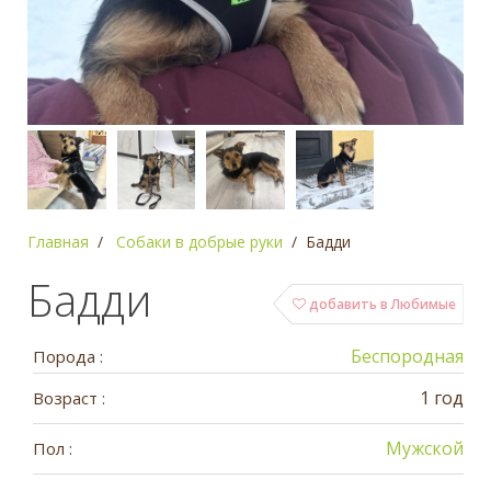
Главная
Собаки в добрые руки
Бадди
Бадди
добавить в Любимые
Беспородная
Порода :
1 год
Возраст :
Мужской
Пол :