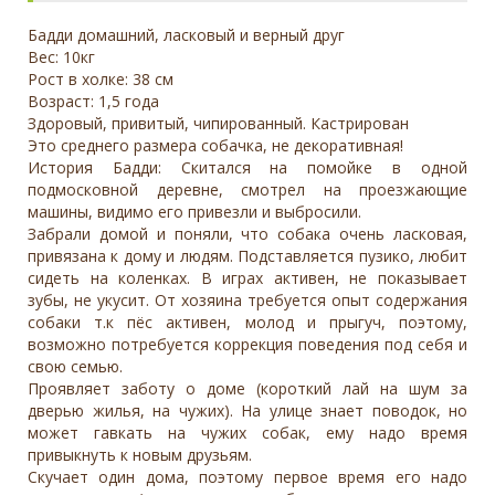
Бадди домашний, ласковый и верный друг
Вес: 10кг
Рост в холке: 38 см
Возраст: 1,5 года
Здоровый, привитый, чипированный. Кастрирован
Это среднего размера собачка, не декоративная!
История Бадди: Скитался на помойке в одной
подмосковной деревне, смотрел на проезжающие
машины, видимо его привезли и выбросили.
Забрали домой и поняли, что собака очень ласковая,
привязана к дому и людям. Подставляется пузико, любит
сидеть на коленках. В играх активен, не показывает
зубы, не укусит. От хозяина требуется опыт содержания
собаки т.к пёс активен, молод и прыгуч, поэтому,
возможно потребуется коррекция поведения под себя и
свою семью.
Проявляет заботу о доме (короткий лай на шум за
дверью жилья, на чужих). На улице знает поводок, но
может гавкать на чужих собак, ему надо время
привыкнуть к новым друзьям.
Скучает один дома, поэтому первое время его надо