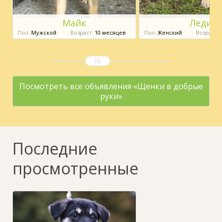
Майк
Леди
Пол:
Мужской
Возраст:
10 месяцев
Пол:
Женский
Возраст:
1
Посмотреть все объявления «Щенки в добрые
руки»
Последние
просмотренные