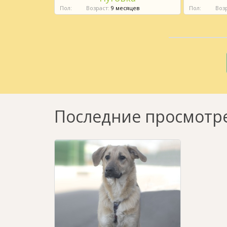
ст:
4 месяца
Пол:
Возраст:
9 месяцев
Пол:
Возр
Последние просмотр