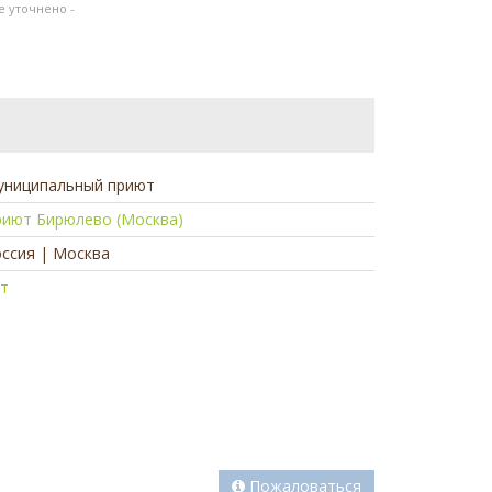
не уточнено -
униципальный приют
риют Бирюлево (Москва)
ссия | Москва
ет
Пожаловаться