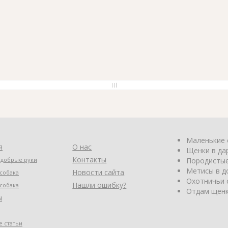
Маленькие 
я
О нас
Щенки в да
Контакты
 добрые руки
Породистые
Метисы в д
Новости сайта
собака
Охотничьи 
Нашли ошибку?
собака
Отдам щенк
ы
 статьи