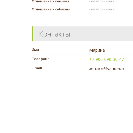
Отношение к кошкам :
- не уточнено -
Отношение к собакам :
- не уточнено -
Контакты
Имя :
Марина
Телефон :
+7-906-090-30-47
E-mail :
xen.nor@yandex.ru