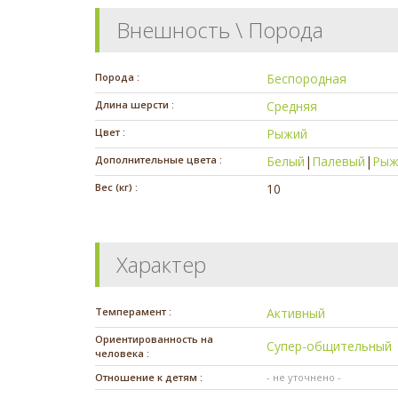
Внешность \ Порода
Порода :
Беспородная
Длина шерсти :
Средняя
Цвет :
Рыжий
Дополнительные цвета :
Белый
|
Палевый
|
Рыж
Вес (кг) :
10
Характер
Темперамент :
Активный
Ориентированность на
Супер-общительный
человека :
Отношение к детям :
- не уточнено -