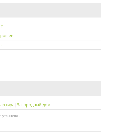
ет
орошее
ет
а
вартира
|
Загородный дом
не уточнено -
а