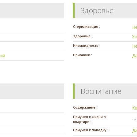
Здоровье
Стерилизация :
Н
Здоровье :
Х
Инвалидность :
Н
ий
Прививки :
Д
Воспитание
Содержание :
К
Приучен к жизни в
- 
квартире :
Приучен к поводку :
Д