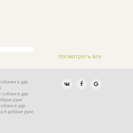
посмотреть все
собачки в дар
р
 собаки в дар
обрые руки
собаки в дар
а в добрые руки