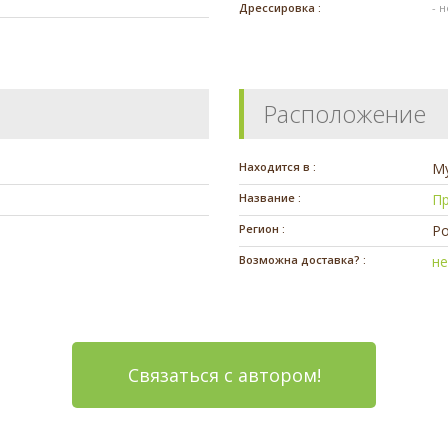
Дрессировка :
- 
Расположение
Находится в :
М
Название :
П
Регион :
Ро
Возможна доставка? :
н
Связаться с автором!