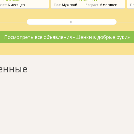
аст:
6 месяцев
Пол:
Мужской
Возраст:
6 месяцев
По
Посмотреть все объявления «Щенки в добрые руки»
енные