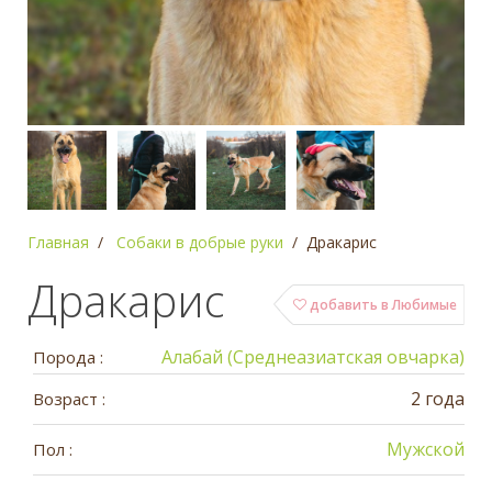
Главная
Собаки в добрые руки
Дракарис
Дракарис
добавить в Любимые
Алабай (Среднеазиатская овчарка)
Порода :
2 года
Возраст :
Мужской
Пол :