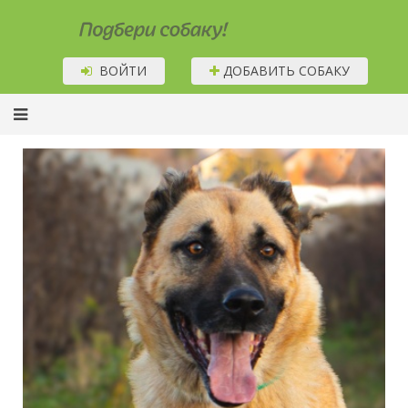
Подбери собаку!
ВОЙТИ
ДОБАВИТЬ СОБАКУ