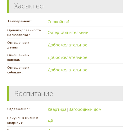
Характер
Темперамент :
Спокойный
Ориентированность
Супер-общительный
на человека :
Отношение к
Доброжелательное
детям :
Отношение к
Доброжелательное
кошкам :
Отношение к
Доброжелательное
собакам :
Воспитание
Содержание :
Квартира
|
Загородный дом
Приучен к жизни в
Да
квартире :