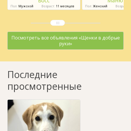
Босс
Манюня
Пол:
Мужской
Возраст:
11 месяцев
Пол:
Женский
Возраст:
8
Посмотреть все объявления «Щенки в добрые
руки»
Последние
просмотренные