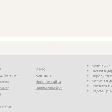
Маленькие 
я
О нас
Щенки в да
Контакты
 добрые руки
Породистые
Метисы в д
Новости сайта
собака
Охотничьи 
Нашли ошибку?
собака
Отдам щенк
ы
 статьи