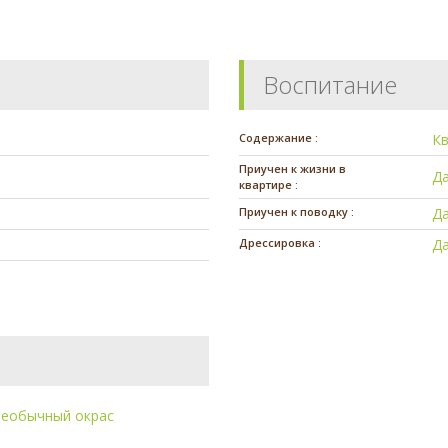
Воспитание
Содержание :
К
Приучен к жизни в
Д
квартире :
Приучен к поводку :
Д
Дрессировка :
Д
еобычный окрас