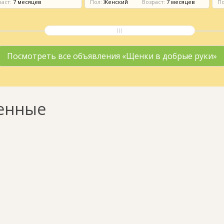
аст:
7 месяцев
Пол:
Женский
Возраст:
7 месяцев
По
Посмотреть все объявления «Щенки в добрые руки»
енные