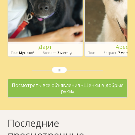
Дарт
Арес
Пол:
Мужской
Возраст:
3 месяца
Пол:
Возраст:
7 месяцев
Посмотреть все объявления «Щенки в добрые
руки»
Последние