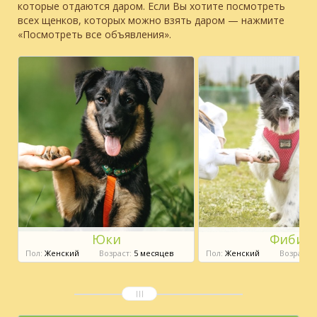
которые отдаются даром. Если Вы хотите посмотреть
всех щенков, которых можно взять даром — нажмите
«Посмотреть все объявления».
Юки
Фиби
Пол:
Женский
Возраст:
5 месяцев
Пол:
Женский
Возраст:
7