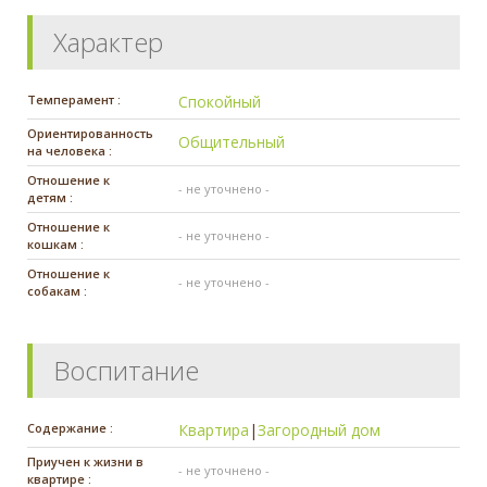
Характер
Темперамент :
Спокойный
Ориентированность
Общительный
на человека :
Отношение к
- не уточнено -
детям :
Отношение к
- не уточнено -
кошкам :
Отношение к
- не уточнено -
собакам :
Воспитание
Содержание :
Квартира
|
Загородный дом
Приучен к жизни в
- не уточнено -
квартире :