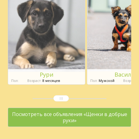
Рури
Василек
Пол:
Возраст:
8 месяцев
Пол:
Мужской
Возраст:
Посмотреть все объявления «Щенки в добрые
руки»