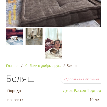
Главная
Собаки в добрые руки
Беляш
Беляш
добавить в Любимые
Джек Рассел Терьер
Порода :
10 лет
Возраст :