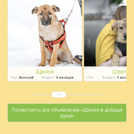
Щенок
Швепс
Пол:
Женский
Возраст:
8 месяцев
Пол:
Возраст:
9 месяцев
Посмотреть все объявления «Щенки в добрые
руки»