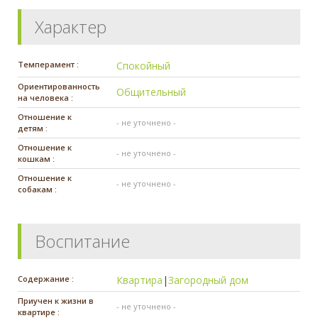
Характер
Темперамент :
Спокойный
Ориентированность
Общительный
на человека :
Отношение к
- не уточнено -
детям :
Отношение к
- не уточнено -
кошкам :
Отношение к
- не уточнено -
собакам :
Воспитание
Содержание :
Квартира
|
Загородный дом
Приучен к жизни в
- не уточнено -
квартире :