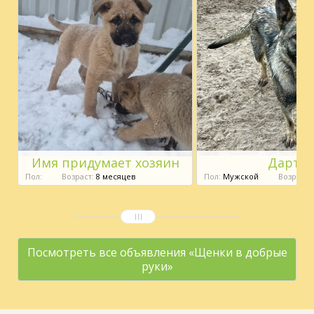
Имя придумает хозяин
Дарт
Пол:
Возраст:
8 месяцев
Пол:
Мужской
Возраст:
Посмотреть все объявления «Щенки в добрые
руки»